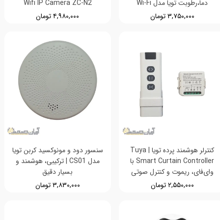
دما،رطوبت تویا مدل Wi-Fi
Wifi IP Camera ZC-N2
۳,۷۵۰,۰۰۰ تومان
۴,۹۸۰,۰۰۰ تومان
کنترلر هوشمند پرده تویا | Tuya
سنسور دود و مونوکسید کربن تویا
Smart Curtain Controller با
مدل CS01 | ترکیبی، هوشمند و
وای‌فای، ریموت و کنترل صوتی
بسیار دقیق
۲,۵۵۰,۰۰۰ تومان
۳,۸۳۰,۰۰۰ تومان