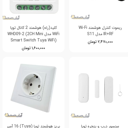
ریموت کنترل هوشمند Wi-Fi
کلید(رله) هوشمند 2 کانال تویا
IR+RF مدل S11
WiFi مدل WHD09-2 (2CH Mini
Smart Switch Tuya WiFi)
۲,۴۷۰,۰۰۰ تومان
۱,۶۰۰,۰۰۰ تومان
سنسور درب و پنجره تویا
پریز هوشمند تویا (Tuya) 16 آمپر