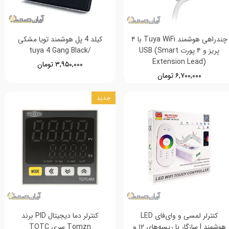
چندراهی هوشمند Tuya WiFi با ۴
کیلد 4 پل هوشمند تویا مشکی
پریز و ۴ پورت USB (Smart
/tuya 4 Gang Black
Extension Lead)
۳,۹۵۰,۰۰۰ تومان
۶,۷۰۰,۰۰۰ تومان
جدید
کنترلر لمسی و وای‌فای LED
کنترلر دما دیجیتال PID برند
هوشمند | سازگار با ریسه‌های ۱۲ و
Tomzn سری TOTC