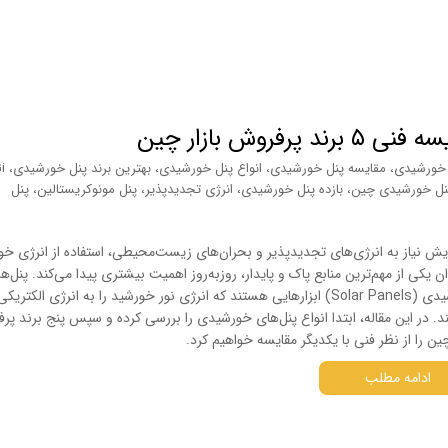
وش بازار چین
پنل خورشیدی،
Solar، JA Solar، Trina Solar، Jinko Solar، Canadian S، پنل خورشیدی چین، بازده پنل خورشیدی، انرژی تجدیدپذیر، پنل مونوکریستالین، پنل
زایش نیاز به انرژی‌های تجدیدپذیر و بحران‌های زیست‌محیطی، استفاده از انرژی خ
ان یکی از مهم‌ترین منابع پاک و پایدار، روز‌به‌روز اهمیت بیشتری پیدا می‌کند. پنل‌ه
خورشیدی (Solar Panels) ابزارهایی هستند که انرژی نور خورشید را به انرژی الکتری
ند. در این مقاله، ابتدا انواع پنل‌های خورشیدی را بررسی کرده و سپس پنج برند پ
چین را از نظر فنی با یکدیگر مقایسه خواهیم کرد.
ادامه مطلب