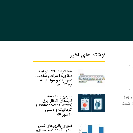
نوشته های اخیر
،
خط تولید PCB دو لایه
متالایزه | مراحل ساخت،
تجهیزات و مواد اولیه
۲۸ آذر ۰۴
ید
معرفی و مقایسه
از ورق
کلیدهای انتقال برق
 برش شیت به شیت
(Changeover Switch)
اتوماتیک و دستی
۱۲ مهر ۰۴
فناوری باتری‌های نسل
بعدی: آینده ذخیره‌سازی