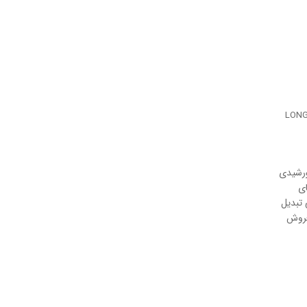
 مقایسه پنل خورشیدی، انواع پنل خورشیدی، بهترین برند پنل خورشیدی، LONGi
ورشیدی
ای
کی تبدیل
رفروش