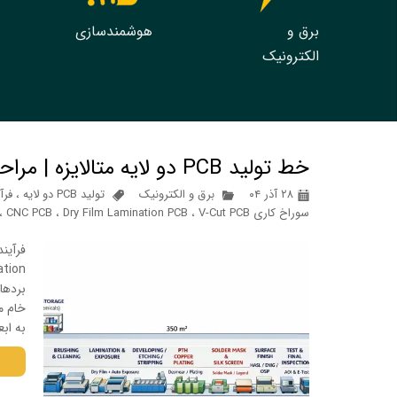
برق و
هوشمندسازی
الکترونیک
خط تولید PCB دو لایه متالایزه | مراحل ساخت، تجهیزات و مواد اولیه
۲۸ آذر ۰۴
برق و الکترونیک
تولید PCB دو لایه
،
فرآ
سوراخ کاری CNC PCB
V-Cut PCB
،
Dry Film Lamination PCB
،
،
بردهای
به ابع