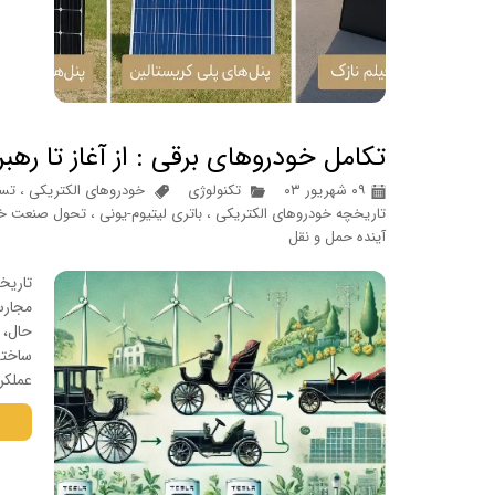
تکامل خودروهای برقی : از آغاز تا ره
۰۹ شهریور ۰۳
تکنولوژی
خودروهای الکتریکی
،
تسل
تاریخچه خودروهای الکتریکی
،
باتری لیتیوم-یونی
،
تحول صنعت خو
آینده حمل و نقل
مجارس
ساخته
عملکر