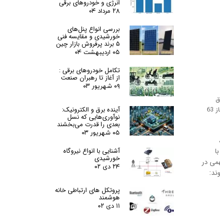
انرژی و خودروهای برقی
۲۸ مرداد ۰۴
بررسی انواع پنل‌های
خورشیدی و مقایسه فنی
۵ برند پرفروش بازار چین
۰۵ اردیبهشت ۰۴
تکامل خودروهای برقی :
از آغاز تا رهبران صنعت
۰۹ شهریور ۰۳
برق
آینده برق و الکترونیک:
(MTS) کلید برق اضطراری Automatic Transfer Switch Manual Transfer Switch ATS سه فاز 100 آمپر Changeover Switch سه فاز کلید ATS تک‌فاز 63
نوآوری‌هایی که نسل
بعدی را قدرت می‌بخشند
۰۵ شهریور ۰۳
آشنایی با انواع نیروگاه
ا با
خورشیدی
 نقش مهمی در
۲۴ دی ۰۲
ند:
پروتکل های ارتباطی خانه
هوشمند
۱۱ دی ۰۲