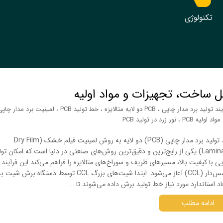
تکنولوژی
یند تولید برد مدار چاپی
،
PCB دو لایه متالایزه
،
خط تولید PCB
،
لمینیت برد مدار چاپی
مواد اولیه PCB
،
نور زرد در تولید PCB
فرآیند تولید برد مدار چاپی (PCB) دو لایه به روش لمینیت فیلم خشک (Dry Film
Lamination) یکی از رایج‌ترین و دقیق‌ترین روش‌های صنعتی در دنیا است که امکان تول
ی با کیفیت بالا، مسیرهای ظریف و سوراخ‌های متالایزه را فراهم می‌کند.این فرآیند 
خام مس‌دار (CCL) آغاز می‌شود. ابتدا شیت‌های بزرگ CCL توسط دستگاه
اد استاندارد مورد نیاز خط تولید برش داده می‌شوند تا …
ادامه مطلب