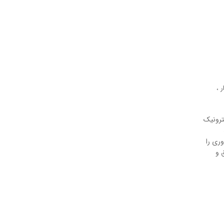
ر
،
ترونیک
وری را
 و