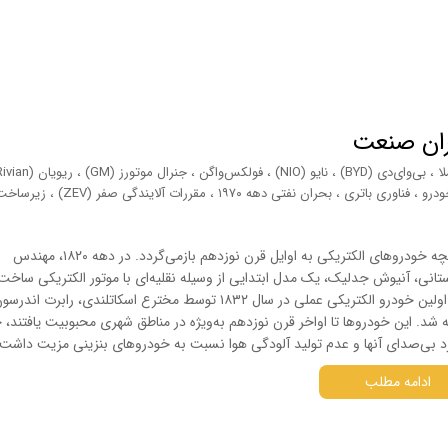
بران صنعت
ا
،
بی‌وای‌دی (BYD)
،
نایو (NIO)
،
فولکس‌واگن
،
جنرال موتورز (GM)
،
ریویان (Rivian)
درو
،
فناوری باتری
،
بحران نفتی دهه ۱۹۷۰
،
مقررات آلایندگی صفر (ZEV)
،
زیرساخت 
تاریخچه خودروهای الکتریکی به اوایل قرن نوزدهم بازمی‌گردد. در دهه ۱۸۲۰، مهندس
تانی، آنیوش جدلیک، یک مدل ابتدایی از وسیله نقلیه‌ای با موتور الکتریکی ساخت. 
حال، اولین خودرو الکتریکی عملی در سال ۱۸۳۲ توسط مخترع اسکاتلندی، رابرت اندرس
 شد. این خودروها تا اواخر قرن نوزدهم به‌ویژه در مناطق شهری محبوبیت یافتند، چ
د بی‌صدای آنها و عدم تولید آلودگی هوا نسبت به خودروهای بنزینی مزیت داشت.
ادامه مطلب