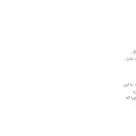
،
شارژ
،
با این
ون،
را که