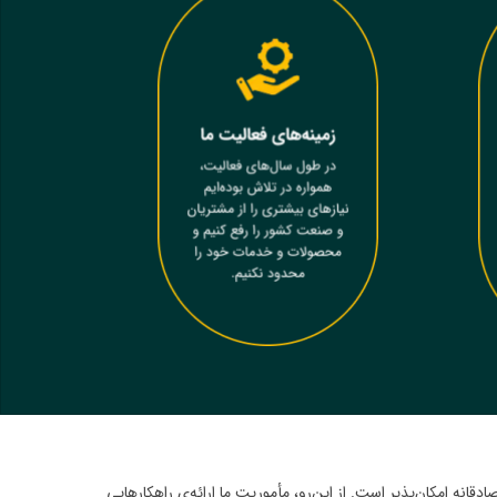
انه امکان‌پذیر است. از این‌رو، مأموریت ما ارائه‌ی راهکارهایی