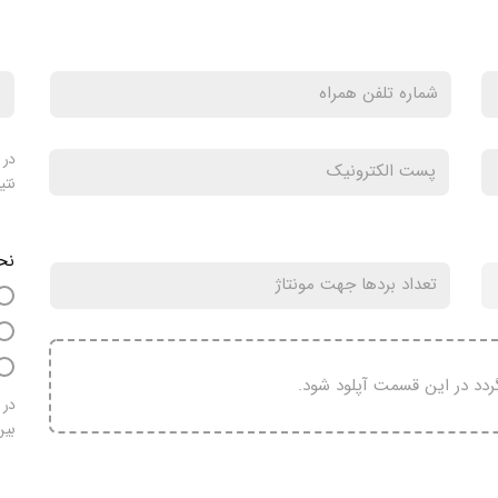
در 
نتی
نح
در
بین 4 تا 10 درصد تخفیف به 