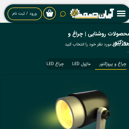
حساب کاربری من
ورود
/
ثبت نام
۰
تغییر گذر واژه
حصولات روشنایی | چراغ و
سفارشات
روژکتور
سته بندی مورد نظر خود را انتخاب کنید
.
خروج از حساب کاربری
چراغ و پروژکتور
ماژول LED
چراغ LED