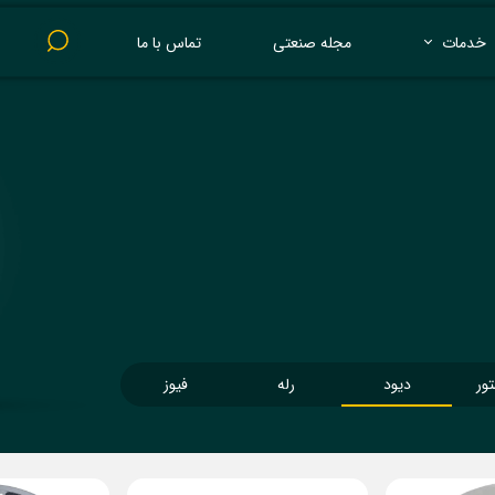
خدمات
مجله صنعتی
تماس با ما
پرینت 3 بعدی
تور
دیود
رله
فیوز