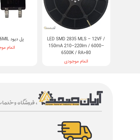
LED SMD 2835 MLS – 12VF /
پل دیود MB10F 46MIL
150mA 210–220lm / 6000–
اتمام مو
6500K / RA>80
اتمام موجودی
، فروشگاه و خدما