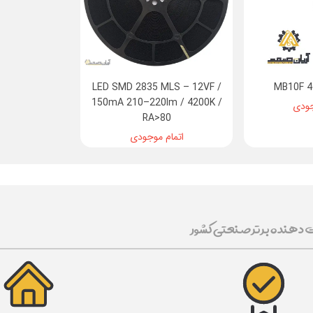
LED SMD 2835 MLS – 12VF /
150mA 210–220lm / 4200K /
جودی
RA>80
اتمام موجودی
ت دهنده برتر صنعتی کشور