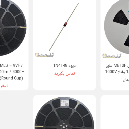
پل دیود SMD مدل MB10F سایز
دیود 1N4148
MLS – 9VF /
40lm / 4000–
تماس بگیرید
 (Round Cup)
اتمام