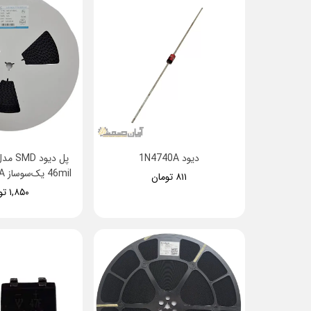
دیود 1N4740A
46mil یک‌سوساز 1A ولتاژ 1000V
۸۱۱ تومان
۱,۸۵۰ تومان