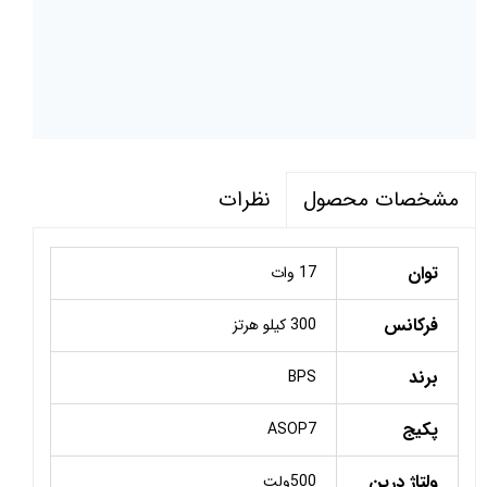
نظرات
مشخصات محصول
توان
17 وات
فرکانس
300 کیلو هرتز
برند
BPS
پکیج
ASOP7
ولتاژ درین
500ولت