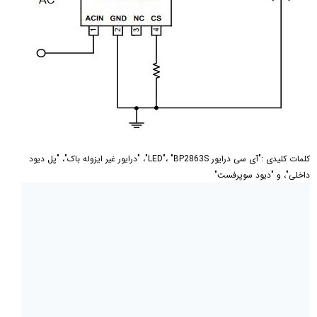
کلمات کلیدی :"آی سی درایور LED"، "BP2863S"، "درایور غیر ایزوله باک"، "پل دیود
داخلی"، و "دیود سوپرفست"