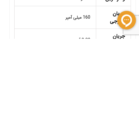
جریان
160 میلی آمپر
خروجی
جریان
0.32 آمپر
درین
مقاومت
درین
19 اهم
سورس
Toff_min
1.3us
برگشت به بالا
، فروشگاه و خدمات دهنده برتر صنعتی کشور