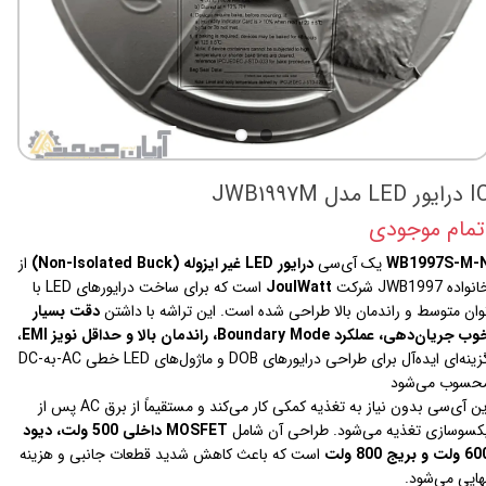
یور LED مدل JWB1997M
تمام موجودی
WB1997S-M-
یک آی‌سی
درایور LED غیر ایزوله (Non-Isolated Buck)
از
نواده JWB1997 شرکت
JoulWatt
است که برای ساخت درایورهای LED با
وان متوسط و راندمان بالا طراحی شده است. این تراشه با داشتن
دقت بسیار
ب جریان‌دهی، عملکرد Boundary Mode، راندمان بالا و حداقل نویز EMI
،
گزینه‌ای ایده‌آل برای طراحی درایورهای DOB و ماژول‌های LED خطی AC-به-DC
حسوب می‌شود
این آی‌سی بدون نیاز به تغذیه کمکی کار می‌کند و مستقیماً از برق AC پس از
کسو‌سازی تغذیه می‌شود. طراحی آن شامل
MOSFET داخلی 500 ولت، دیود
ولت و بریج 800 ولت
است که باعث کاهش شدید قطعات جانبی و هزینه
هایی می‌شود.