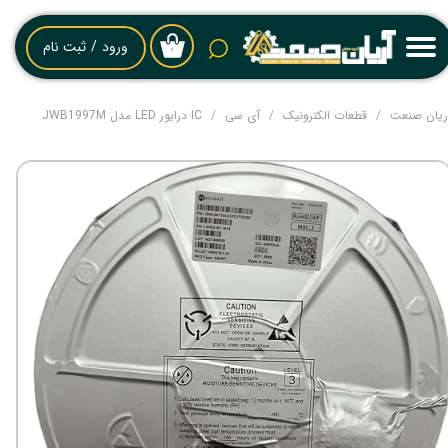
حساب کاربری من
ورود
/
ثبت نام
۰
تغییر گذر واژه
ریان صنعت
قطعات الکترونیک
آی سی
IC درایور LED مدل JWB1997M
سفارشات
خروج از حساب کاربری