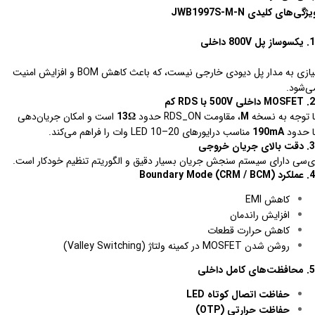
ژگی‌های کلیدی JWB1997S-M-N
1. یکسو‌ساز پل 800V داخلی
نیازی به مدار پل دیودی خارجی نیست، که باعث کاهش BOM و افزایش امنیت
ی‌شود.
2. MOSFET داخلی 500V با RDS کم
ا توجه به نسخه
M
، مقاومت RDS_ON حدود
13Ω
است و امکان جریان‌دهی
ا حدود
190mA
مناسب درایورهای LED 10–20 وات را فراهم می‌کند.
3. دقت بالای جریان خروجی
ی‌سی دارای سیستم سنجش جریان بسیار دقیق و الگوریتم تنظیم خودکار است.
4. عملکرد Boundary Mode (CRM / BCM)
کاهش EMI
افزایش راندمان
کاهش حرارت قطعات
روشن شدن MOSFET در کمینه ولتاژ (Valley Switching)
5. محافظت‌های کامل داخلی
حفاظت اتصال کوتاه LED
حفاظت حرارتی (OTP)