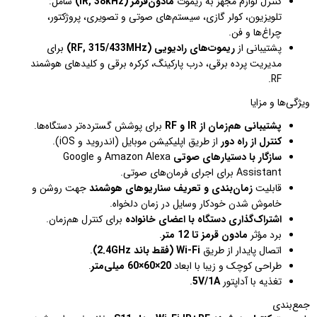
کنترل لوازم مجهز به ریموت
مادون‌قرمز (IR, 38kHz)
شامل:
تلویزیون، کولر گازی، سیستم‌های صوتی و تصویری، پروژکتور،
چراغ‌ها و فن.
پشتیبانی از
ریموت‌های رادیویی (RF, 315/433MHz)
برای
مدیریت پرده برقی، درب پارکینگ، کرکره برقی و کلیدهای هوشمند
RF.
ویژگی‌ها و مزایا
پشتیبانی هم‌زمان از IR و RF
برای پوشش گسترده‌تر دستگاه‌ها.
کنترل از راه دور
از طریق اپلیکیشن موبایل (اندروید و iOS).
سازگار با دستیارهای صوتی
Amazon Alexa و Google
Assistant برای اجرای فرمان‌های صوتی.
قابلیت
زمان‌بندی و تعریف سناریوهای هوشمند
جهت روشن و
خاموش شدن خودکار وسایل در زمان دلخواه.
اشتراک‌گذاری دستگاه با اعضای خانواده
برای کنترل هم‌زمان.
برد مؤثر
مادون قرمز تا 12 متر
.
اتصال پایدار از طریق
Wi-Fi (فقط باند 2.4GHz)
.
طراحی کوچک و زیبا با ابعاد
20×60×60 میلی‌متر
.
تغذیه با آداپتور
5V/1A
.
جمع‌بندی