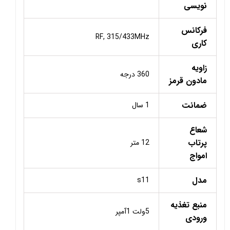
نویسی
فرکانس
RF, 315/433MHz
کاری
زاویه
360 درجه
مادون قرمز
ضمانت
1 سال
شعاع
پرتاب
12 متر
امواج
مدل
s11
منبع تغذیه
5ولت 1آمپر
ورودی