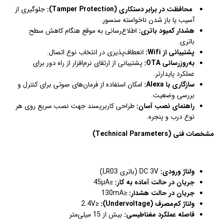
محافظت در برابر دستکاری (Tamper Protection):
جلوگیری از
آسیب یا باز شدن ناخواسته سنسور.
هشدار کمبود باتری:
اطلاع‌رسانی به موقع هنگام کاهش سطح
باتری.
پشتیبانی از Wifi:
انعطاف‌پذیری در انتخاب نوع اتصال.
به‌روزرسانی OTA:
پشتیبانی از ارتقای نرم‌افزار از راه دور برای
عملکرد پایدارتر.
سازگاری با Alexa:
امکان استفاده از فرمان‌های صوتی برای کنترل و
بررسی وضعیت.
راهنمای نصب آسان:
طراحی کاربرپسند جهت نصب سریع روی هر
نوع درب و پنجره.
مشخصات فنی (Technical Parameters)
ولتاژ ورودی:
DC 3V (باتری LR03)
جریان در حالت آماده به کار:
≤45µA
جریان در حالت هشدار:
≤130mA
ولتاژ کم‌مصرف (Undervoltage):
≤2.4V
فاصله عملکرد مغناطیسی:
بیش از 15 میلی‌متر