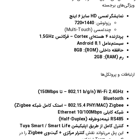
ویژگی‌های برجسته
نمایشگر لمسی HD سایز ۶ اینچ
رزولوشن:
1440×720
چندلمسی (Multi-Touch)
پردازنده ۴ هسته‌ای Cortex – فرکانس 1.5GHz
سیستم‌عامل Android 8.1
حافظه داخلی (ROM): 8GB
رم (RAM): 2GB
ارتباطات و پروتکل‌ها
Wi-Fi 2.4GHz (802.11 b/g/n – تا 150Mbps)
Bluetooth
Zigbee (802.15.4 PHY/MAC – استک کامل شبکه Zigbee)
شبکه کابلی Ethernet 10/100Mbps
RS485 نیمه‌دوطرفه (Half-Duplex)
کنترل کامل از طریق اپلیکیشن Tuya Smart / Smart Life
این پنل می‌تواند نقش
کنترلر مرکزی + گیت‌وی Zigbee
را در