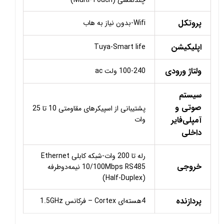
پروتکل
Wifi-بدون نیاز به هاب
اپلیکیشن
Tuya-Smart life
ولتاژ ورودی
100-240 ولت ac
سیستم
صوتی و
پشتیبانی از اسپیکرهای مقاومتی 10 تا 25
آمپلی‌فایر
وات
داخلی
رله تا 200 وات-شبکه کابلی Ethernet
خروجی
10/100Mbps RS485 نیمه‌دوطرفه
(Half-Duplex)
پردازنده
4هسته‌ای Cortex – فرکانس 1.5GHz