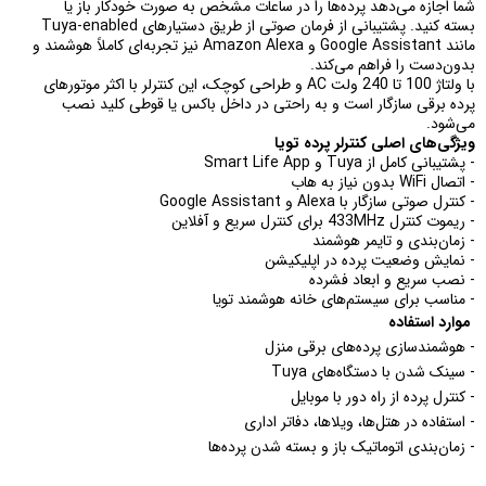
شما اجازه می‌دهد پرده‌ها را در ساعات مشخص به صورت خودکار باز یا
بسته کنید. پشتیبانی از فرمان صوتی از طریق دستیارهای Tuya-enabled
مانند Google Assistant و Amazon Alexa نیز تجربه‌ای کاملاً هوشمند و
بدون‌دست را فراهم می‌کند.
با ولتاژ 100 تا 240 ولت AC و طراحی کوچک، این کنترلر با اکثر موتورهای
پرده برقی سازگار است و به راحتی در داخل باکس یا قوطی کلید نصب
می‌شود.
ویژگی‌های اصلی کنترلر پرده تویا
- پشتیبانی کامل از Tuya و Smart Life App
- اتصال WiFi بدون نیاز به هاب
- کنترل صوتی سازگار با Alexa و Google Assistant
- ریموت کنترل 433MHz برای کنترل سریع و آفلاین
- زمان‌بندی و تایمر هوشمند
- نمایش وضعیت پرده در اپلیکیشن
- نصب سریع و ابعاد فشرده
- مناسب برای سیستم‌های خانه هوشمند تویا
موارد استفاده
- هوشمندسازی پرده‌های برقی منزل
- سینک شدن با دستگاه‌های Tuya
- کنترل پرده از راه دور با موبایل
- استفاده در هتل‌ها، ویلاها، دفاتر اداری
- زمان‌بندی اتوماتیک باز و بسته شدن پرده‌ها