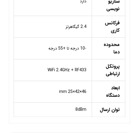
سناریو
دارد
نویسی
فرکانس
2.4 گیگاهرتز
کاری
محدوده
-10 درجه تا +55 درجه
دما
پروتکل
WiFi 2.4GHz + RF433
ارتباطی
ابعاد
46×42×25 mm
دستگاه
توان ارسال
8dBm