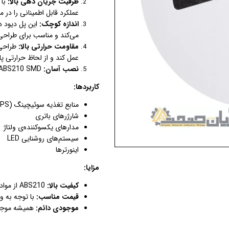
ظرفیت جریان دهی بالا:
عملکرد قابل اطمینانی را در 
اندازه کوچک:
این پل دیود د
می‌کند و مناسب برای طراحی
مقاومت حرارتی بالا:
طراحی ا
عمل کند و از لحاظ حرارتی پای
نصب آسان:
ABS210 SMD
کاربردها:
منابع تغذیه سوئیچینگ (SMPS)
شارژرهای باتری
مدارهای یکسوکننده‌ی ولتاژ
سیستم‌های روشنایی LED
اینورترها
مزایا:
کیفیت بالا:
ABS210 از مواد با کیفیت بالا ساخته شده و دارای عمر طولانی است.
قیمت مناسب:
با توجه به و
موجودی دائم:
همیشه موجود 