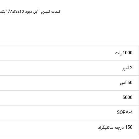
کلمات کلیدی "پل دیود ABS210"، "یکسوکننده ولتاژ"، "دیود پل"، "دیود با ولتاژ بالا" و "منابع تغذیه"
1000ولت
2 آمپر
50 آمپر
5000
SOPA-4
150 درجه سانتیگراد