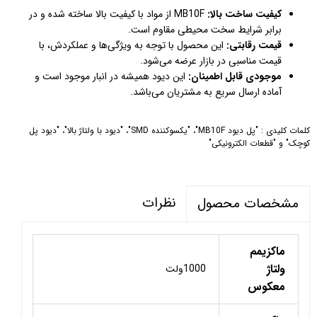
کیفیت ساخت بالا:
MB10F از مواد با کیفیت بالا ساخته شده و در
برابر شرایط سخت محیطی مقاوم است.
قیمت رقابتی:
این محصول با توجه به ویژگی‌ها و عملکردش، با
قیمت مناسبی در بازار عرضه می‌شود.
موجودی قابل اطمینان:
این دیود همیشه در انبار موجود است و
آماده ارسال سریع به مشتریان می‌باشد.
کلمات کلیدی : "پل دیود MB10F"، "یکسوکننده SMD"، "دیود با ولتاژ بالا"، "دیود پل
کوچک" و "قطعات الکترونیکی"
نظرات
مشخصات محصول
ماکزیمم
ولتاژ
1000ولت
معکوس