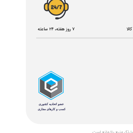
24/7
الا
7 روز هفته، 24 ساعته
 ذکر منبع بلا مانع است.