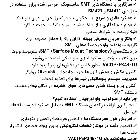
✔
سازگاری با دستگاه‌های SMT سامسونگ
: طراحی شده برای استفاده در
مدل‌های
SM411 و SM421
✔
عملکرد دقیق و سریع
: پاسخگویی بالا در کنترل جریان هوای پنوماتیک
✔
دوام و ماندگاری بالا
: ساخته شده از مواد باکیفیت جهت عملکرد
طولانی‌مدت در شرایط صنعتی
✔
ولتاژ و جریان مصرفی بهینه
: کارایی بالا با حداقل مصرف انرژی
کاربرد سلونوئید ولو در دستگاه‌های SMT
در دستگاه‌های
SMT (Surface Mount Technology)
، سلونوئید ولوها
برای کنترل حرکت و عملکرد اجزای پنوماتیکی استفاده می‌شوند.
VA01PEP34B-1U
به‌طور خاص در بخش‌های زیر کاربرد دارد:
کنترل مکش و دمش نازل‌ها
جهت جابه‌جایی قطعات الکترونیکی
مدیریت سیستم پنوماتیکی فیدرها
برای تغذیه قطعات
کنترل باز و بسته شدن مسیرهای هوای فشرده
در مکانیزم‌های مختلف
دستگاه SMT
چرا باید از سلونوئید ولو اورجینال استفاده کنیم؟
✅ جلوگیری از
افت راندمان دستگاه SMT
به دلیل عملکرد نادرست قطعات
غیراصل
✅
افزایش طول عمر دستگاه‌ها
و کاهش هزینه‌های تعمیر و نگهداری
✅ تضمین
دقت در مونتاژ قطعات الکترونیکی
بدون ایجاد خطاهای ناشی از
نشت هوا
خرید سلونوئید ولو VA01PEP34B-1U