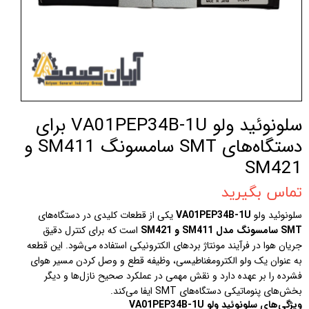
سلونوئید ولو VA01PEP34B-1U برای
دستگاه‌های SMT سامسونگ SM411 و
SM421
تماس بگیرید
سلونوئید ولو
VA01PEP34B-1U
یکی از قطعات کلیدی در دستگاه‌های
SMT سامسونگ مدل SM411 و SM421
است که برای کنترل دقیق
جریان هوا در فرآیند مونتاژ بردهای الکترونیکی استفاده می‌شود. این قطعه
به عنوان یک ولو الکترومغناطیسی، وظیفه قطع و وصل کردن مسیر هوای
فشرده را بر عهده دارد و نقش مهمی در عملکرد صحیح نازل‌ها و دیگر
بخش‌های پنوماتیکی دستگاه‌های SMT ایفا می‌کند.
ویژگی‌های سلونوئید ولو VA01PEP34B-1U