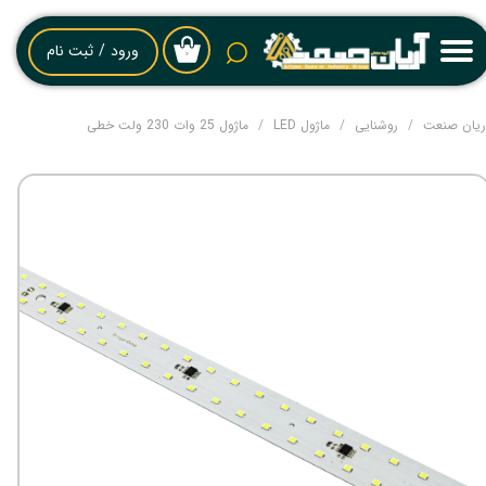
حساب کاربری من
ورود
/
ثبت نام
۰
تغییر گذر واژه
ریان صنعت
روشنایی
ماژول LED
ماژول 25 وات 230 ولت خطی
سفارشات
خروج از حساب کاربری