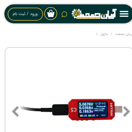
حساب کاربری من
ورود
/
ثبت نام
۰
تغییر گذر واژه
ریان صنعت
ماژول
تستر USB مدل WITRN C5 – ابزار حرفه‌ای اندازه‌گیری ولتاژ، جریان و تست شارژ سریع
سفارشات
خروج از حساب کاربری