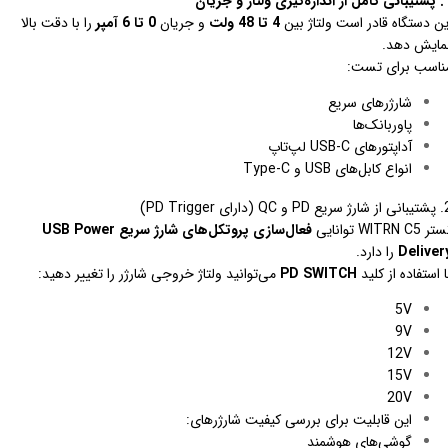
ازه‌گیری ولتاژ و جریان
ین دستگاه قادر است ولتاژ بین
4 تا 48 ولت
و جریان
0 تا 6 آمپر
را با دقت بالا
مایش دهد.
ناسب برای تست:
شارژرهای سریع
پاوربانک‌ها
آداپتورهای USB-C لپ‌تاپ
انواع کابل‌های USB و Type-C
P و QC (دارای PD Trigger)
ر WITRN C5 توانایی
فعال‌سازی پروتکل‌های شارژ سریع USB Power
Deliver
را دارد.
ا استفاده از کلید
PD SWITCH
می‌توانید ولتاژ خروجی شارژر را تغییر دهید:
5V
9V
12V
15V
20V
این قابلیت برای بررسی کیفیت شارژرهای:
گوشی‌های هوشمند