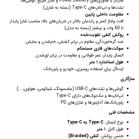
سازگار با فناوری‌های Power Delivery و شارژ سریع گوشی‌ها،
تبلت‌ها و لپ‌تاپ‌های Type-C (بسته به شارژر).
مقاومت داخلی پایین
افت ولتاژ کمتر و راندمان بالاتر در جریان‌های بالا؛ مناسب شارژ پایدار
تا 60 وات و بیشتر (بسته به مدل).
روکش کنفی تقویت‌شده
ضد گره‌خوردگی، مقاوم در برابر کشش، خم‌شدن و سایش.
سوکت‌های فلزی مستحکم
اتصال پایدار، عمر طولانی و مقاومت در برابر لق‌شدن.
طول استاندارد ۱ متر
ایده‌آل برای استفاده رومیزی، خودرو و پاوربانک.
سازگاری
گوشی‌ها و تبلت‌های USB-C (سامسونگ، شیائومی، هواوی، …)
لپ‌تاپ‌ها و مک‌بوک‌های دارای Type-C
پاوربانک‌ها، آداپتورها و شارژرهای PD
مشخصات فنی
نوع اتصال:
Type-C به Type-C
طول کابل:
۱ متر
جنس روکش:
کنفی (Braided)