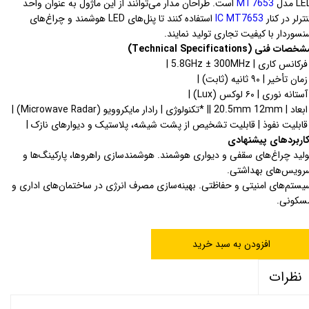
L مدل
MT7653
است. طراحان مدار می‌توانند از این ماژول به عنوان واحد
نترلر در کنار
IC MT7653
استفاده کنند تا پنل‌های LED هوشمند و چراغ‌های
نسوردار با کیفیت تجاری تولید نمایند.
خصات فنی (Technical Specifications)
فرکانس کاری | 5.8GHz ± 300MHz |
مان تأخیر | ۹۰ ثانیه (ثابت) |
آستانه نوری | ۶۰ لوکس (Lux) |
بعاد | 20.5mm 12mm |
| *تکنولوژی | رادار مایکروویو (Microwave Radar) |
 قابلیت نفوذ | قابلیت تشخیص از پشت شیشه، پلاستیک و دیوارهای نازک |
اربردهای پیشنهادی
ولید چراغ‌های سقفی و دیواری هوشمند.
هوشمندسازی راهروها، پارکینگ‌ها و
رویس‌های بهداشتی.
یستم‌های امنیتی و حفاظتی.
بهینه‌سازی مصرف انرژی در ساختمان‌های اداری و
سکونی.
افزودن به سبد خرید
نظرات