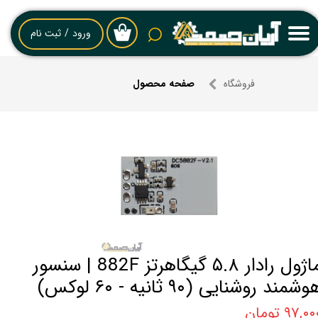
حساب کاربری من
ورود
/
ثبت نام
۰
تغییر گذر واژه
فروشگاه
صفحه محصول
سفارشات
خروج از حساب کاربری
ماژول رادار ۵.۸ گیگاهرتز 882F | سنسور
وشمند روشنایی (۹۰ ثانیه - ۶۰ لوکس)
۹۷,۰ تومان