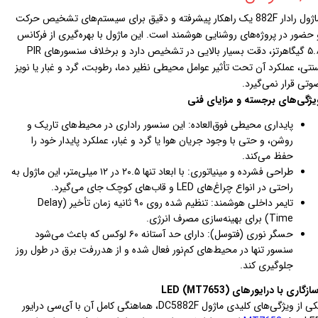
ماژول رادار 882F یک راهکار پیشرفته و دقیق برای سیستم‌های تشخیص حرکت
 حضور در پروژه‌های روشنایی هوشمند است. این ماژول با بهره‌گیری از فرکانس
۵.۸ گیگاهرتز، دقت بسیار بالایی در تشخیص دارد و برخلاف سنسورهای PIR
نتی، عملکرد آن تحت تأثیر عوامل محیطی نظیر دما، رطوبت، گرد و غبار یا نویز
وتی قرار نمی‌گیرد.
یژگی‌های برجسته و مزایای فنی
پایداری محیطی فوق‌العاده: این سنسور راداری در محیط‌های تاریک و
روشن، و حتی با وجود جریان هوا یا گرد و غبار، عملکرد پایدار خود را
حفظ می‌کند.
طراحی فشرده و مینیاتوری: با ابعاد تنها ۲۰.۵ در ۱۲ میلی‌متر، این ماژول به
راحتی در انواع چراغ‌های LED و قاب‌های کوچک جای می‌گیرد.
تایمر داخلی هوشمند: تنظیم شده روی ۹۰ ثانیه زمان تأخیر (Delay
Time) برای بهینه‌سازی مصرف انرژی.
حسگر نوری (فتوسل): دارای حد آستانه ۶۰ لوکس که باعث می‌شود
سنسور تنها در محیط‌های کم‌نور فعال شده و از هدررفت برق در طول روز
جلوگیری کند.
زگاری با درایورهای LED (MT7653)
یکی از ویژگی‌های کلیدی ماژول DC5882F، هماهنگی کامل آن با آی‌سی درایور