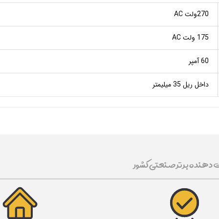
270ولت AC
175 ولت AC
60 آمپر
داخل ریل 35 میلیمتر
ت دهنده برتر صنعتی کشور