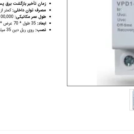
زمان تأخیر بازگشت برق پ
مصرف توان داخلی:
کمتر از 2 وات
طول عمر مکانیکی:
100,000 بار
ابعاد:
35 طول * 70 عرض * 77 ارتفاع (میلی‌متر)
نصب:
روی ریل دین 35 میلی‌متری