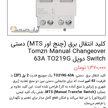
کلید انتقال برق (چنج‌ اور MTS) دستی
Tomzn Manual Changeover
Switch دوپل 63A TO219G
۱,۳۷۰,۰۰۰ تومان
کلید انتقال برق دستی
TO219G-63A
یک سوییچ قدرت
2 پل (2P)
با
ظرفیت
63 آمپر
است که برای جابجایی دستی بین دو منبع تغذیه (برق
شهری و ژنراتور یا منبع آماده به کار) طراحی شده است. این کلید علاوه بر
عملکرد
MTS (Manual Transfer Switch)
، نقش یک کلید ایمنی
(ایزولاتور) را نیز ایفا می‌کند و امکان قطع کامل مدار برای تعمیر و نگهداری
را فراهم می‌سازد.