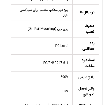
پیچ‌خور محکم، مناسب برای سیم‌کشی
ترمینال‌ها
تابلو
محیط
روی ریل (Din Rail Mounting)
نصب
رده
PC Level
حفاظتی
استاندارد
IEC/EN60947-6-1
ساخت
ولتاژ عایقی
690V
ولتاژ تحمل
8kV
ضربه‌ای