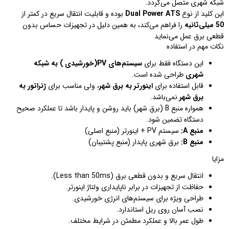
شبکه شهری متصل می‌گردد.
این کلید از نوع
Dual Power ATS
بوده و قابلیت انتقال سریع در کمتر از
50 میلی‌ثانیه
را فراهم می‌کند، به همین دلیل در تجهیزات حساس بدون
قطعی برق عمل می‌نماید
نکات مهم در استفاده
این دستگاه فقط برای
سیستم‌های PV(خورشیدی ) به شبکه
شهری
طراحی شده است.
قابل استفاده برای
اینورتر به برق شهر
، ولی مناسب برای
ژنراتور به
برق شهر
نمی‌باشد.
همواره منبع B (برق شهر) باید روشن و پایدار باشد تا عملکرد صحیح
دستگاه تضمین شود.
منبع A:
سیستم PV + اینورتر (منبع اصلی)
منبع B:
برق شهری پایدار (منبع پشتیبان)
مزایا
انتقال سریع و بدون قطعی برق (Less than 50ms).
حفاظت از تجهیزات در برابر ناپایداری ولتاژ اینورتر.
طراحی ویژه برای سیستم‌های انرژی خورشیدی.
نصب آسان روی ریل استاندارد.
طول عمر بالا و عملکرد مطمئن در شرایط مختلف.