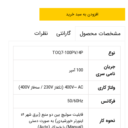
افزودن به سبد خرید
گارانتی
نظرات
مشخصات محصول
نوع
TOQ7-100PV/4P
جریان
100 آمپر
نامی سری
ولتاژ کاری
400V~ AC (تکفاز 230V / سه‌فاز 400V)
فرکانس
50/60Hz
قابلیت سوئیچ بین دو منبع (برق شهر ⇄
نحوه کار
اینورتر خورشیدی) به صورت دستی
(Manual) یا خودکار (Auto)