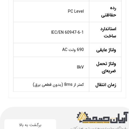
رده
PC Level
حفاظتی
استاندارد
IEC/EN 60947-6-1
ساخت
ولتاژ عایقی
690 ولت AC
ولتاژ تحمل
8kV
ضربه‌ای
زمان انتقال
کمتر از 8ms (بدون قطعی برق)
برگشت به بالا
، فروشگاه و خدمات دهنده برتر صنعتی کشور