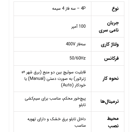
نوع
4P – سه فاز 4 سیمه
جریان
100 آمپر
نامی سری
ولتاژ کاری
سه‌فاز 400V
فرکانس
50/60Hz
قابلیت سوئیچ بین دو منبع (برق شهر ⇄
نحوه کار
ژنراتور) به صورت دستی (Manual) یا
خودکار (Auto)
پیچ‌خور محکم، مناسب برای سیم‌کشی
ترمینال‌ها
تابلو
محیط
داخل تابلو برق خشک و دارای تهویه
نصب
مناسب