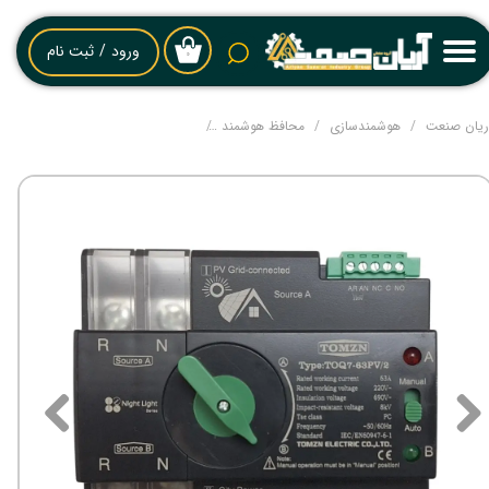
حساب کاربری من
ورود
/
ثبت نام
۰
تغییر گذر واژه
ریان صنعت
هوشمندسازی
محافظ هوشمند
ATS خورشیدی مدل TOMZN TOQ7-63PV/2 | کلید انتقال اتوماتیک اینورتر خورشیدی و برق شهر 63 آمپر
سفارشات
خروج از حساب کاربری