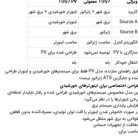
ویژگی
TOQ7 معمولی
TOQ7 PV
کاربرد
برق شهر + ژنراتور
اینورتر خورشیدی + برق شهر
Source A
برق شهر
اینورتر خورشیدی
Source B
ژنراتور
برق شهر
الگوریتم کنترل
مناسب ژنراتور
مناسب اینورتر
سازگاری با PV
توصیه نمی‌شود
طراحی شده برای PV
انتقال خودکار
بله
بله
طبق راهنمای سازنده، مدل PV فقط برای سیستم‌های خورشیدی و اینورتر طراحی
ه و جایگزین ATS ژنراتور نیست.
راحی اختصاصی برای اینورترهای خورشیدی
ین مدل مخصوص سیستم‌های خورشیدی طراحی شده و رفتار ناپایدار لحظه‌ای
رخی اینورترها را در نظر می‌گیرد.
فزایش پایداری سیستم برق
ر صورت خاموش شدن اینورتر یا افت توان تولیدی، مصرف‌کننده بدون قطعی
ولانی به برق شهر منتقل می‌شود.
فاظت از تجهیزات حساس
ناسب برای: