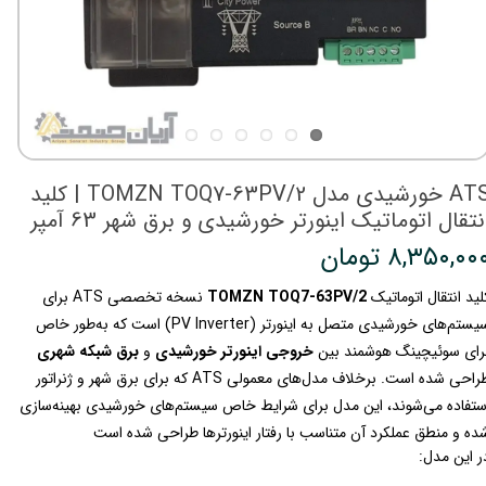
ATS خورشیدی مدل TOMZN TOQ7-63PV/2 | کلید
نتقال اتوماتیک اینورتر خورشیدی و برق شهر 63 آمپر
۸,۳۵۰,۰۰ تومان
لید انتقال اتوماتیک
TOMZN TOQ7-63PV/2
نسخه تخصصی ATS برای
سیستم‌های خورشیدی متصل به اینورتر (PV Inverter) است که به‌طور خاص
رای سوئیچینگ هوشمند بین
خروجی اینورتر خورشیدی
و
برق شبکه شهری
طراحی شده است. برخلاف مدل‌های معمولی ATS که برای برق شهر و ژنراتور
ستفاده می‌شوند، این مدل برای شرایط خاص سیستم‌های خورشیدی بهینه‌سازی
ده و منطق عملکرد آن متناسب با رفتار اینورترها طراحی شده است
ر این مدل: