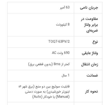
جریان نامی
63 آمپر
مقاومت در
برابر ولتاژ
8 کیلوولت
ضربه‌ای
نوع
TOQ7-63PV/2
ولتاژ عایقی
690 ولت AC
زمان انتقال
کمتر از 8ms (بدون قطعی برق)
ضمانت
1 سال
قابلیت سوئیچ بین دو منبع (برق شهر ⇄
نحوه کار
اینورتر خورشیدی) به صورت دستی
(Manual) یا خودکار (Auto)