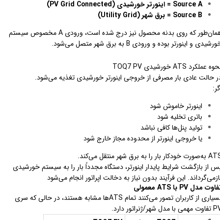
Source A = اینورتر خورشیدی (PV Grid Connected)
Source B = برق شهر (Utility Grid)
همان‌طور که روی بدنه محصول نیز درج شده است، ورودی A مخصوص سیستم
رشیدی و اینورتر بوده و ورودی B به برق شهر متصل می‌شود.
وه عملکرد ATS خورشیدی TOQ7 PV
ر حالت عادی بار مصرفی از خروجی اینورتر خورشیدی تغذیه می‌شود.
گر:
اینورتر خاموش شود
باتری تخلیه شود
تولید پنل‌ها کافی نباشد
یا خروجی اینورتر از محدوده مجاز خارج شود
ورت خودکار بار را به برق شهر منتقل می‌کند.
س از بازگشت شرایط پایدار اینورتر، دستگاه مجدداً بار را به سیستم خورشیدی
ازمی‌گرداند. این فرآیند بدون نیاز به دخالت اپراتور انجام می‌شود
اوت مدل PV با ATS معمولی
بسیاری از کاربران تصور می‌کنند تمام ATSها مشابه هستند، در حالی که سری
مهمی با مدل شهر/ژنراتور دارد.