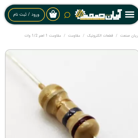
حساب کاربری من
ورود
/
ثبت نام
۰
تغییر گذر واژه
ریان صنعت
قطعات الکترونیک
مقاومت
مقاومت 1 اهم 1/2 وات
سفارشات
خروج از حساب کاربری