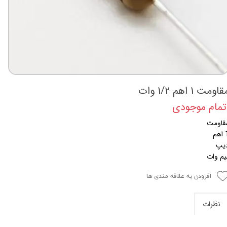
اومت 1 اهم 1/2 وات
تمام موجودی
قاومت
هم
یپ
یم وات
افزودن به علاقه مندی ها
نظرات