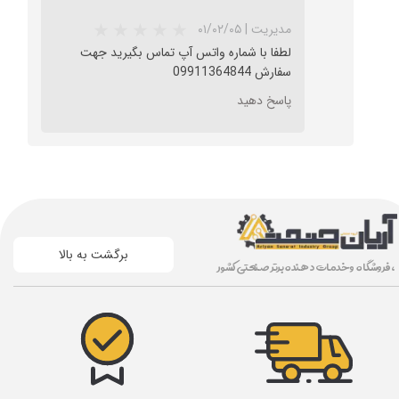
مدیریت
|
۰۱/۰۲/۰۵
لطفا با شماره واتس آپ تماس بگیرید جهت
سفارش 09911364844
پاسخ دهید
برگشت به بالا
، فروشگاه و خدمات دهنده برتر صنعتی کشور
★
★
★
★
★