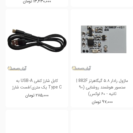
۱۳,۴۳۰,۰۰۰ تومان
ماژول رادار ۵.۸ گیگاهرتز 882F |
کابل شارژ کنفی USB-A به
سنسور هوشمند روشنایی (۹۰
Type C یک متری/فست شارژ
ثانیه - ۶۰ لوکس)
۲۸۵,۰۰۰ تومان
۹۷,۰۰۰ تومان