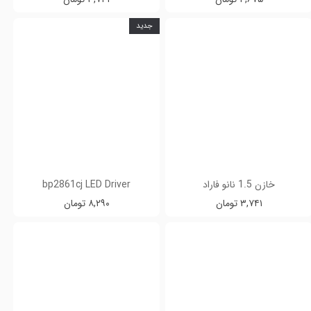
جدید
خازن 1.5 نانو فاراد
bp2861cj LED Driver
۳,۷۴۱ تومان
۸,۲۹۰ تومان