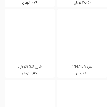
۱۷,۲۵۰ تومان
۱,۰۷۶ تومان
دیود 1N4740A
خازن 3.3 نانوفاراد
۸۱۱ تومان
۴,۱۳۰ تومان