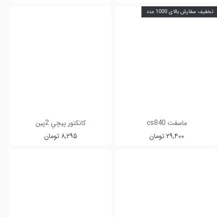
تخفیف سفارش بالای 1000 عدد
ماسفت cs840
كانكتور پيچي 2پين
۲۹,۴۰۰ تومان
۸,۲۹۵ تومان