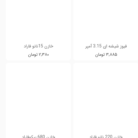
فیوز شیشه ای 3.15 آمپر
خازن 15نانو فاراد
۳,۸۸۵ تومان
۲,۳۸۰ تومان
خازن 220 نانو فاراد
خازن 680 پیکوفاراد