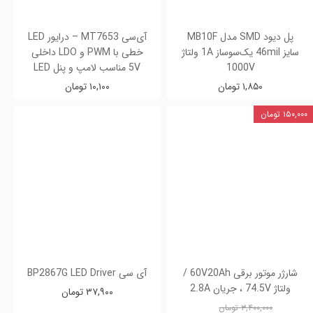
پل دیود SMD مدل MB10F
آی‌سی MT7653 – درایور LED
سایز 46mil یک‌سوساز 1A ولتاژ
خطی با PWM و LDO داخلی
1000V
5V مناسب لامپ و پنل LED
۱,۸۵۰ تومان
۱۰,۱۰۰ تومان
۱۵۰,۰۰۰ تومان
شارژر موتور برقی 60V20Ah /
آی سی BP2867G LED Driver
ولتاژ 74.5V ، جریان 2.8A
۳۷,۹۰۰ تومان
۳,۴۰۰,۰۰۰ تومان