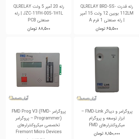
رله قدرت QLRELAY BRD-SS-
رله 20 آمپر 5 ولت QLRELAY
112LM بوبین 12 ولت 15 آمپر
JZC-11FH-005-1H1L | رله
| رله صنعتی 1 فرم A
صنعتی PCB
۶۵,۵۰۰ تومان
۸۸,۵۰۰ تومان
پروگرامر و دیباگر FMD-Link –
پروگرامر FMD Prog V3 (FMD-
ابزار توسعه و پروگرام
Programmer) – پروگرامر
میکروکنترلرهای FMD
تخصصی میکروکنترلرهای
Fremont Micro Devices
۸,۱۵۰,۰۰۰ تومان