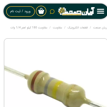
حساب کاربری من
ورود
/
ثبت نام
۰
تغییر گذر واژه
ریان صنعت
قطعات الکترونیک
مقاومت
مقاومت 180 کیلو اهم 1/4 وات
سفارشات
خروج از حساب کاربری