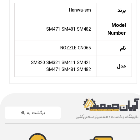
برند
Hanwa-sm
Model
SM471 SM481 SM482
Number
نام
NOZZLE CN065
SM320 SM321 SM411 SM421
مدل
SM471 SM481 SM482
برگشت به بالا
، فروشگاه و خدمات دهنده برتر صنعتی کشور