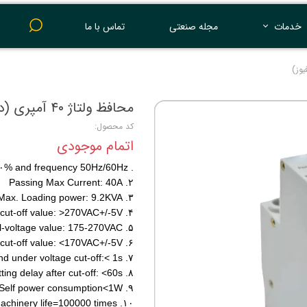
خدمات
مجله صنعتی
تماس با ما
پرینت 3 بعدی
محافظ ولتاژ ۴۰ آمپری (داخل جعبه فیوز)
کد محصول:
اتمام موجودی
. Rated AC voltage 230V±۱۰% and frequency 50Hz/60Hz
۲. Passing Max Current: 40A
۳. Max. Loading power: 9.2KVA
۴. Over-voltage action cut-off value: >270VAC+/-5V
۵. Normal-voltage value: 175-270VAC
۶. Under-voltage action cut-off value: <170VAC+/-5V
۷. Over voltage and under voltage cut-off:< 1s
۸. Electricity transmitting delay after cut-off: <60s
۹. Self power consumption<1W
۱۰. Electric machinery life=100000 times