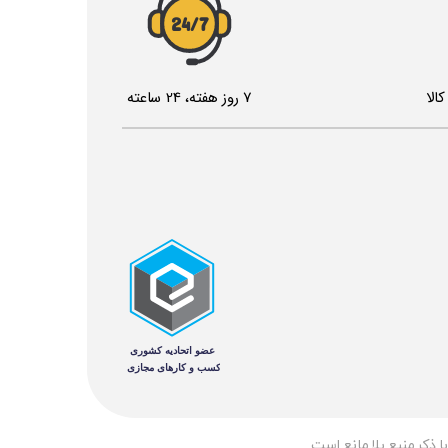
24/7
الا
7 روز هفته، 24 ساعته
 ذکر منبع بلا مانع است.