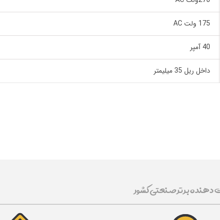
270ولت AC
175 ولت AC
40 آمپر
داخل ریل 35 میلیمتر
ت دهنده برتر صنعتی کشور