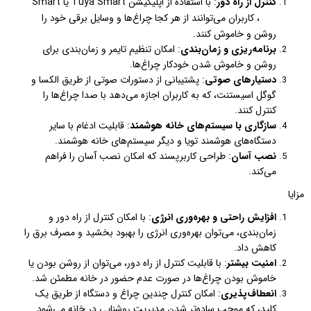
کنترل از راه دور
: با استفاده از اپلیکیشن Tuya Smart یا Smart
Life، کاربران می‌توانند از هر کجا چراغ‌ها و وسایل برقی خود را
روشن و خاموش کنند.
برنامه‌ریزی و زمان‌بندی
: امکان تنظیم تایمر و زمان‌بندی برای
روشن و خاموش شدن خودکار چراغ‌ها.
دستیارهای صوتی
: پشتیبانی از دستورات صوتی از طریق الکسا و
گوگل اسیستنت، که به کاربران اجازه می‌دهد با صدا چراغ‌ها را
کنترل کنند.
سازگاری با سیستم‌های خانه هوشمند
: قابلیت ادغام با سایر
دستگاه‌های هوشمند تویا و دیگر سیستم‌های خانه هوشمند.
نصب آسان
: طراحی کاربرپسند که امکان نصب آسان را فراهم
می‌کند.
مزایا
افزایش راحتی و بهره‌وری انرژی
: با امکان کنترل از راه دور و
زمان‌بندی، می‌توان بهره‌وری انرژی را بهبود بخشید و مصرف برق را
کاهش داد.
امنیت بیشتر
: با قابلیت کنترل از راه دور، می‌توان از روشن بودن یا
خاموش بودن چراغ‌ها در صورت عدم حضور در خانه مطمئن شد.
انعطاف‌پذیری
: امکان کنترل چندین چراغ و دستگاه از طریق یک
کلید، که موجب ساده‌تر شدن مدیریت روشنایی در خانه می‌شود.