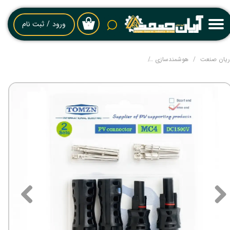
حساب کاربری من
ورود
/
ثبت نام
۰
تغییر گذر واژه
ریان صنعت
هوشمندسازی
کانکتور خورشیدی MC4 مدل PV Connector DC1500V 45A – بسته دو عددی
سفارشات
خروج از حساب کاربری