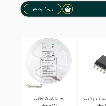
ورود
/
ثبت نام
۰
حساب کاربری من
تغییر گذر واژه
سفارشات
خروج از حساب
کاربری
bp2861Dj LED Driver
ن
۸,۸۸۰ تومان