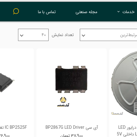
خدمات
مجله صنعتی
تماس با ما
پرینت 3 بعدی
رتبط‌ترین
تعداد نمایش
۴۰
آی‌سی MT7653 – درایور LED
آی سی BP2867G LED Driver
IC BP2525F تغذیه 3.3 و 5 ولت
خطی با PWM و LDO داخلی 5V
۳۷,۹۰۰ تومان
۲۶,۹۰۰ توما