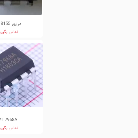
درایور ocp8155
تماس بگیری
MT7968A
تماس بگیری