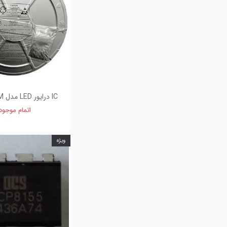
IC درایور LED مدل JWB1997M
اتمام موجو
ویژه