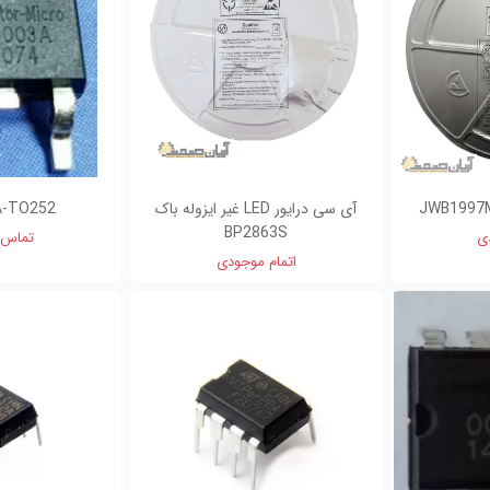
آی سی درایور LED غیر ایزوله باک
A-TO252
BP2863S
دی
تماس 
اتمام موجودی