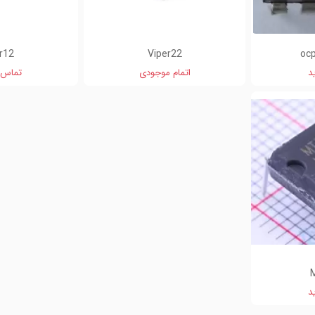
r12
Viper22
د
اتمام موجودی
تماس 
د