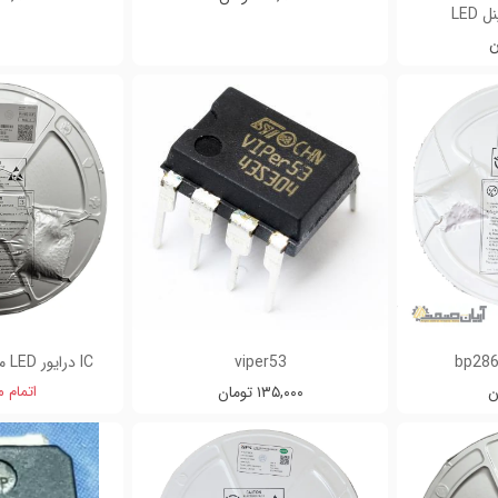
LED
bp286
viper53
IC درایور LED مدل JWB1997S
۱۳۵,۰۰۰ تومان
اتمام 