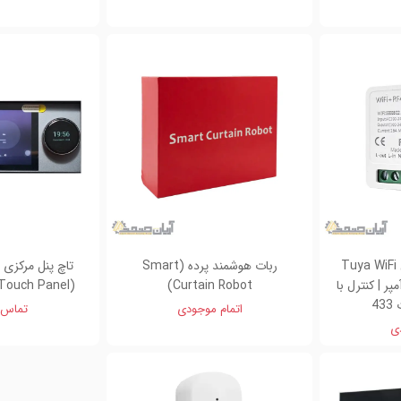
رله هوشمند تک کانال Tuya WiFi
ربات هوشمند پرده (Smart
RF43 ظرفیت 16 آمپر | کنترل با
Curtain Robot)
(Tuya Smart Touch Panel)
4
اتمام موجودی
تماس 
دی