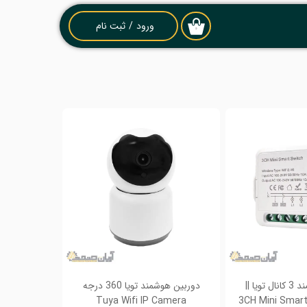
ورود
/
ثبت نام
۰
حساب کاربری من
تغییر گذر واژه
سفارشات
خروج از حساب
کاربری
کلید(رله) هوشمند 3 کانال تویا ||
دوربین هوشمند تویا 360 درجه
Tuya Wifi IP Camera
(3CH Mini Smar