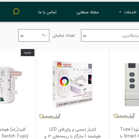
خدمات
مجله صنعتی
تماس با ما
پرینت 3 بعدی
رتبط‌ترین
تعداد نمایش
۴۰
جدید
کنترلر هوشمند پرده تویا | Tuya
کنترلر لمسی و وای‌فای LED
Smart Curtain Controller با
هوشمند | سازگار با ریسه‌های ۱۲ و
t Switch Tuya