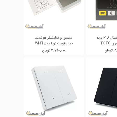
کنترلر دما دیجیتال PID برند
سنسور و نمایشگر هوشمند
دما،رطوبت تویا مدل Wi-Fi
مان
۳,۷۵۰,۰۰۰ تومان