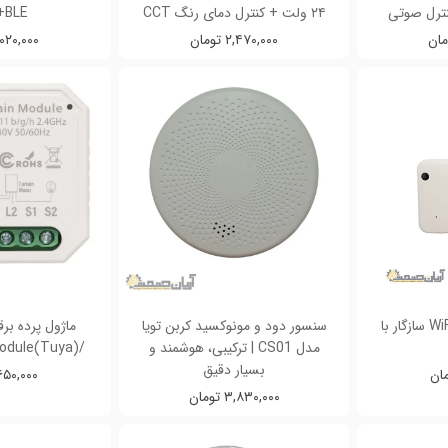
نترل صوتی
۲۴ ولت + کنترل دمای رنگ CCT
+BLE
۲,۴۷۰,۰۰۰ تومان
۲,۰۲۰,۰۰۰ تو
سنسور نور هوشمند WiFi سازگار با
سنسور دود و مونوکسید کربن تویا
ماژول پرده بر
مدل CS01 | ترکیبی، هوشمند و
/(Tuya)WiFi Curtain Module
بسیار دقیق
۱,۶۵۰,۰۰۰ تو
۳,۸۳۰,۰۰۰ تومان