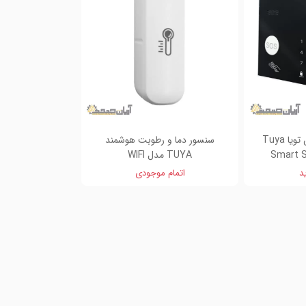
دزدگیر هوشمند اماکن تویا Tuya
سنسور دما و رطوبت هوشمند
Smart S
TUYA مدل WIFI
د
اتمام موجودی