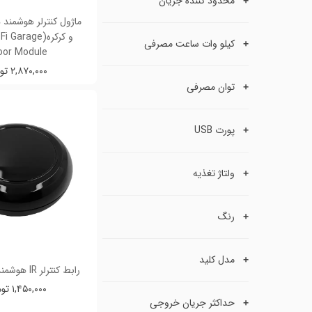
محدود کننده جریان
ماژول کنترلر هوشمند 
و کرکره(arage
کیلو وات ساعت مصرفی
or Module)
۲,۸۷۰,۰۰۰ تومان
توان مصرفی
پورت USB
ولتاژ تغذیه
رنگ
مدل کلید
رابط کنترلر IR هوشمند تویا Tuya
۱,۴۵۰,۰۰۰ تومان
حداکثر جریان خروجی