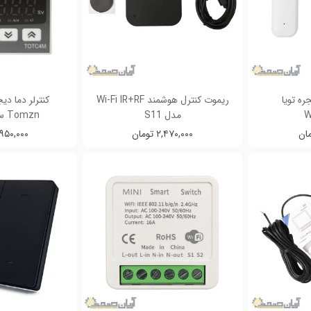
ره تویا
ریموت کنترل هوشمند Wi-Fi IR+RF
مدل S11
Tomzn سری TOTC
۲,۴۷۰,۰۰۰ تومان
۳,۹۵۰,۰۰۰ تو