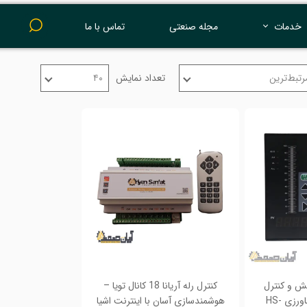
خدمات
مجله صنعتی
تماس با ما
پرینت 3 بعدی
رتبط‌ترین
تعداد نمایش
۴۰
ش و کنترل
کنترل رله آریانا 18 کانال تویا –
سطح آب استخر کشاورزی HS-
هوشمندسازی آسان با اینترنت اشیا