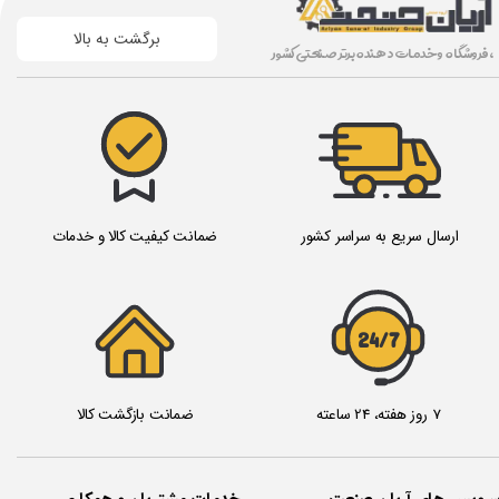
نام
HOME SENSOR(AM03-014949B)
برگشت به بالا
، فروشگاه و خدمات دهنده برتر صنعتی کشور
SM320 SM321 SM411 SM421
مدل
SM471 SM481 SM482
کشور
کره
سازنده
ارسال سریع به سراسر کشور
ضمانت کیفیت کالا و خدمات
24/7
7 روز هفته، 24 ساعته
ضمانت بازگشت کالا