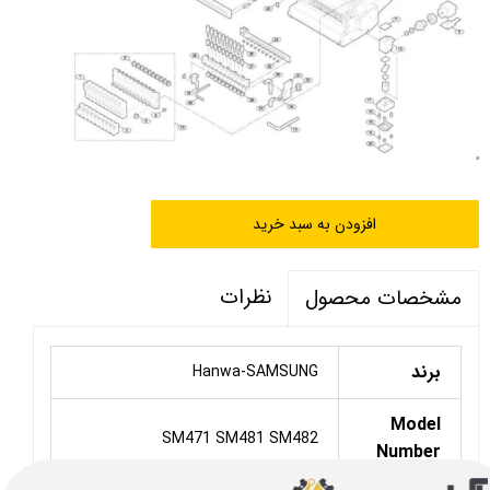
افزودن به سبد خرید
نظرات
مشخصات محصول
برند
Hanwa-SAMSUNG
Model
SM471 SM481 SM482
Number