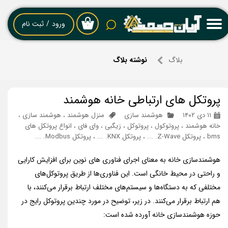
حساب کاربری من
ورود
/
ثبت نام
۰
تغییر گذر واژه
بلاگ
نوشته بلاگ
سفارشات
خروج از حساب کاربری
پروتکل های ارتباطی خانه هوشمند
۱۱ دی ۱۴۰۲
هوشمند سازی
منزل هوشمند
،
هوشمند سازی
،
خانه هوشمند
،
پروتوکول
،
پروتوکل
،
زیگبی
،
وای فای
،
انواع پروتکل های
bms
،
پروتکل Z-Wave. ...
،
پروتکل KNX. ...
،
پروتکل Modbus. ...
هوشمن
دسازی خانه به معنای اجرای فناوری های نوین برای افزایش کارایی
و راحتی در محیط خانگی است. این فناوری‌ها از طریق پروتوکل‌های
مختلفی که به دستگاه‌ها و سیستم‌های مختلف ارتباط برقرار می‌کنند، با
هم ارتباط برقرار می‌کنند. در زیر، توضیح در مورد چندین پروتوکل رایج در
حوزه هوشمندسازی خانه آورده شده است: