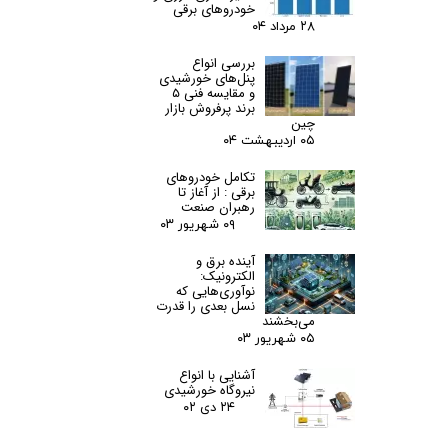
خودروهای برقی
۲۸ مرداد ۰۴
بررسی انواع
پنل‌های خورشیدی
و مقایسه فنی ۵
برند پرفروش بازار
خط تولید PCB دو لایه متالایزه | مراحل
چین
۰۵ اردیبهشت ۰۴
ساخت، تجهیزات و مواد اولیه
تکامل خودروهای
۲۸ آذر ۰۴
برق و الکترونیک
تولید PCB دو لایه
،
فرآیند تولید
برقی : از آغاز تا
برد مدار چاپی
،
PCB دو لایه متالایزه
،
خط تولید PCB
،
لمینیت برد مدار
رهبران صنعت
چاپی
،
سوراخ کاری CNC PCB
V-Cut PCB
،
Dry Film Lamination PCB
،
،
۰۹ شهریور ۰۳
مواد اولیه PCB
،
نور زرد در تولید PCB
آینده برق و
الکترونیک:
نوآوری‌هایی که
نسل بعدی را قدرت
می‌بخشند
۰۵ شهریور ۰۳
آشنایی با انواع
نیروگاه خورشیدی
۲۴ دی ۰۲