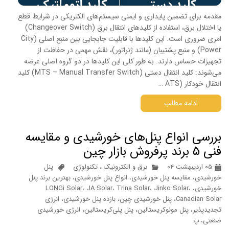
مقدمه برای تضمین پایداری و ایمنی سیستم‌های الکتریکی در شرایط قطع
یا اختلال برق، استفاده از کلیدهای انتقال برق (Changeover Switch)
امری ضروری است. این کلیدها با قابلیت جابجایی بین منبع اصلی (City
Power) و منبع پشتیبان (مانند ژنراتور)، نقش مهمی در حفاظت از
تجهیزات حساس دارند. به طور کلی این کلیدها در دو گروه اصلی عرضه
می‌شوند: کلید انتقال دستی (MTS – Manual Transfer Switch) کلید
انتقال خودکار (ATS …
ادامه مطلب
بررسی انواع پنل‌های خورشیدی و مقایسه
فنی ۵ برند پرفروش بازار چین
۰۵ اردیبهشت ۰۴
برق و الکترونیک
،
تکنولوژی
پنل
خورشیدی، مقایسه پنل خورشیدی، انواع پنل خورشیدی، بهترین برند پنل
خورشیدی، LONGi Solar، JA Solar، Trina Solar، Jinko Solar،
Canadian Solar، پنل خورشیدی چین، بازده پنل خورشیدی، انرژی
تجدیدپذیر، پنل مونوکریستالین، پنل پلی‌کریستالین، انرژی خورشیدی
صنعتی، پ