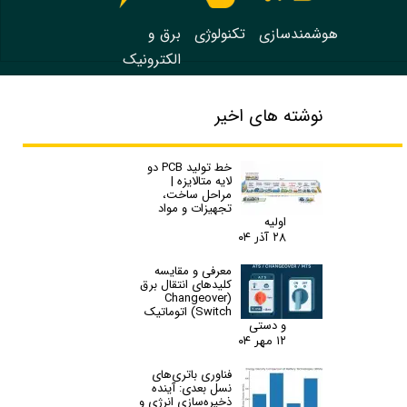
هوشمندسازی
تکنولوژی
برق و
الکترونیک
نوشته های اخیر
خط تولید PCB دو
لایه متالایزه |
مراحل ساخت،
تجهیزات و مواد
اولیه
۲۸ آذر ۰۴
معرفی و مقایسه
کلیدهای انتقال برق
(Changeover
Switch) اتوماتیک
و دستی
۱۲ مهر ۰۴
فناوری باتری‌های
نسل بعدی: آینده
ذخیره‌سازی انرژی و