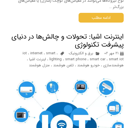
نوع نیروگاه‌ها می‌توانند در مقیاس‌های کوچک (منازل) یا مقیاس‌های
بزرگ‌تر …
ادامه مطلب
اینترنت اشیا: تحولات و چالش‌ها در دنیای
پیشرفت تکنولوژی
۲۱ مهر ۰۲
برق و الکترونیک
،
smart
،
internet
،
iot
smart iot
،
smart car
،
smart phone
،
lighting
،
اینرنت اشیا
،
هوشمندسازی
،
خودرو هوشمند
،
تلفن هوشمند
،
منزل هوشمند