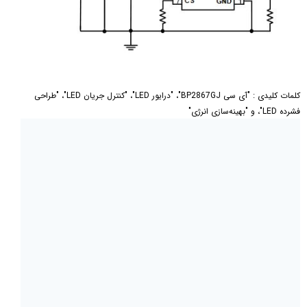
کلمات کلیدی : "آی سی BP2867GJ"، "درایور LED"، "کنترل جریان LED"، "طراحی
فشرده LED"، و "بهینه‌سازی انرژی"