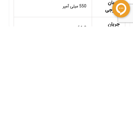
جریان
550 میلی آمپر
خروجی
جریان
1.2 آمپر
درین
مقاومت
درین
2.5 اهم
سورس
Toff_min
1.3us
برگشت به بالا
، فروشگاه و خدمات دهنده برتر صنعتی کشور