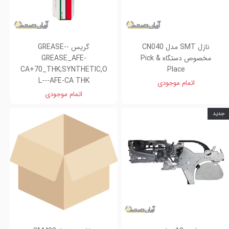
نازل SMT مدل CN040
گریس -GREASE-
مخصوص دستگاه Pick &
GREASE_AFE-
CA+70_THK;SYNTHETIC,O
Place
L---AFE-CA THK
اتمام موجودی
اتمام موجودی
جدید