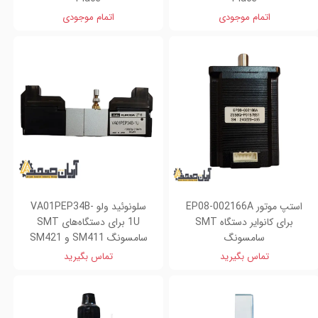
اتمام موجودی
اتمام موجودی
استپ موتور EP08-002166A
سلونوئید ولو VA01PEP34B-
برای کانوایر دستگاه SMT
1U برای دستگاه‌های SMT
سامسونگ
سامسونگ SM411 و SM421
تماس بگیرید
تماس بگیرید