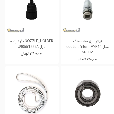
فیلتر نازل سامسونگ
NOZZLE_HOLDER نگهدارنده
مدلsuction filter - VYF44-
نازل J90551225A
M-50M
۲,۴۰۰,۰۰۰ تومان
۲۵۰,۰۰۰ تومان