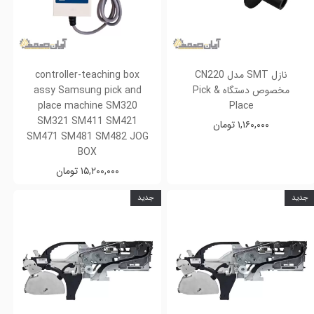
نازل SMT مدل CN220
controller-teaching box
مخصوص دستگاه Pick &
assy Samsung pick and
place machine SM320
Place
SM321 SM411 SM421
۱,۱۶۰,۰۰۰ تومان
SM471 SM481 SM482 JOG
BOX
۱۵,۲۰۰,۰۰۰ تومان
جدید
جدید