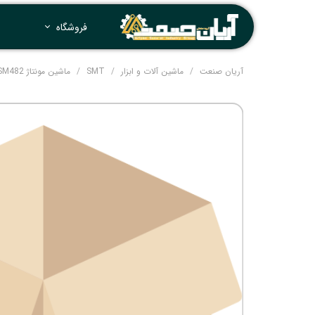
فروشگاه
آریان صنعت
ماشین آلات و ابزار
SMT
ماشین مونتاژ SM482 سامسونگ Pick and Place