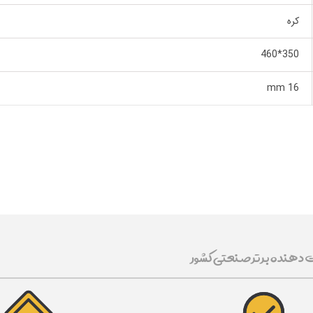
کره
350*460
16 mm
ت دهنده برتر صنعتی کشور