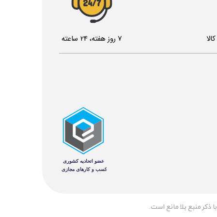
24/7
الا
7 روز هفته، 24 ساعته
 ذکر منبع بلا مانع است.