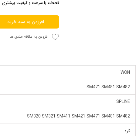
قطعات با سرعت و کیفیت بیشتری ا
افزودن به سبد خرید
افزودن به علاقه مندی ها
WON
SM471 SM481 SM482
SPLINE
SM320 SM321 SM411 SM421 SM471 SM481 SM482
کره